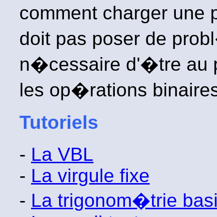
comment charger une p
doit pas poser de probl
n�cessaire d'�tre au 
les op�rations binaires
Tutoriels
-
La VBL
-
La virgule fixe
-
La trigonom�trie bas